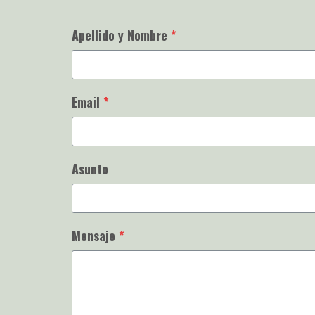
Apellido y Nombre
*
Email
*
Asunto
Mensaje
*