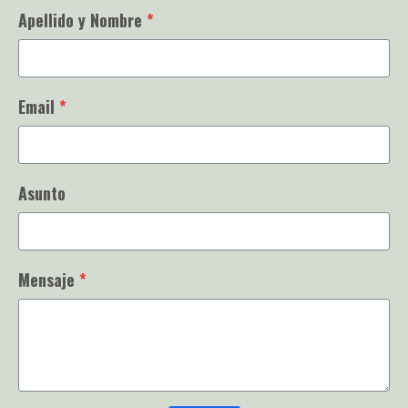
Apellido y Nombre
*
Email
*
Asunto
Mensaje
*